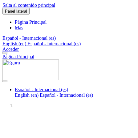
Salta al contenido principal
Panel lateral
Página Principal
Más
Español - Internacional ‎(es)‎
English ‎(en)‎
Español - Internacional ‎(es)‎
Acceder
Página Principal
Español - Internacional ‎(es)‎
English ‎(en)‎
Español - Internacional ‎(es)‎