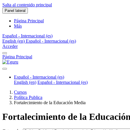
Salta al contenido principal
Panel lateral
Página Principal
Más
Español - Internacional ‎(es)‎
English ‎(en)‎
Español - Internacional ‎(es)‎
Acceder
Página Principal
Español - Internacional ‎(es)‎
English ‎(en)‎
Español - Internacional ‎(es)‎
Cursos
Política Publica
Fortalecimiento de la Educación Media
Fortalecimiento de la Educació