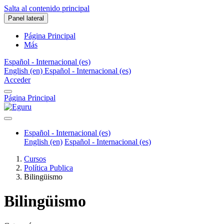
Salta al contenido principal
Panel lateral
Página Principal
Más
Español - Internacional ‎(es)‎
English ‎(en)‎
Español - Internacional ‎(es)‎
Acceder
Página Principal
Español - Internacional ‎(es)‎
English ‎(en)‎
Español - Internacional ‎(es)‎
Cursos
Política Publica
Bilingüismo
Bilingüismo