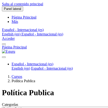
Salta al contenido principal
Panel lateral
Página Principal
Más
Español - Internacional ‎(es)‎
English ‎(en)‎
Español - Internacional ‎(es)‎
Acceder
Página Principal
Español - Internacional ‎(es)‎
English ‎(en)‎
Español - Internacional ‎(es)‎
Cursos
Política Publica
Política Publica
Categorías