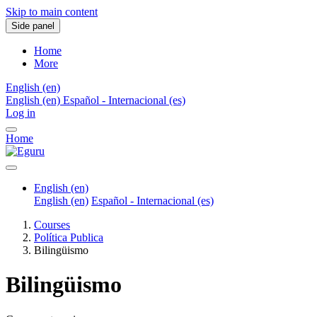
Skip to main content
Side panel
Home
More
English ‎(en)‎
English ‎(en)‎
Español - Internacional ‎(es)‎
Log in
Home
English ‎(en)‎
English ‎(en)‎
Español - Internacional ‎(es)‎
Courses
Política Publica
Bilingüismo
Bilingüismo